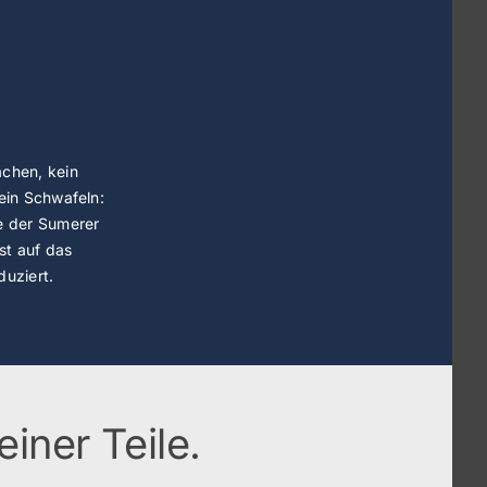
chen, kein
kein Schwafeln:
e der Sumerer
ist auf das
duziert.
iner Teile.